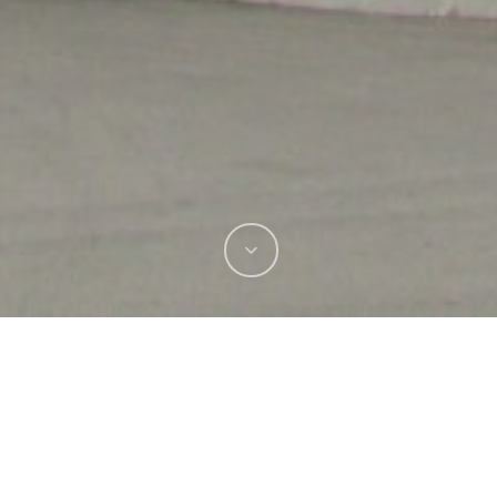
_0675
IMG_0682