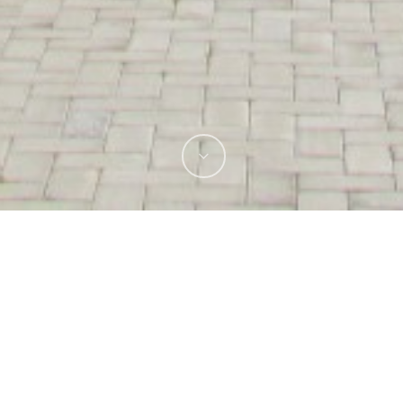
ure
Picture
096