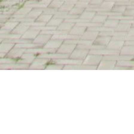
Pict
098
Клиент