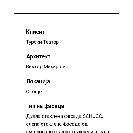
Клиент
Турски Театар
Архитект
Виктор Михајлов
Локација
Скопје
Тип на фасада
Дупла стаклена фасада SCHUCO,
слепа стаклена фасада од
емајлирано стакло, стаклени огради,