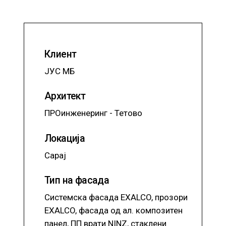
Клиент
ЈУС МБ
Архитект
ПРОинженеринг - Тетово
Локација
Сарај
Тип на фасада
Системска фасада EXALCO, прозори
EXALCO, фасада од ал. композитен
панел, ПП врати NINZ, стаклени