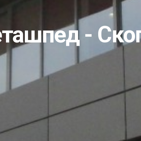
ташпед - Ско