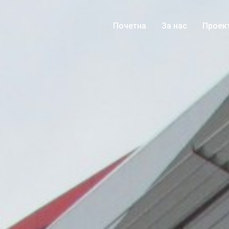
Почетна
За нас
Проек