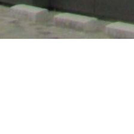
IMG
Клиент
Беташпед
Архитект