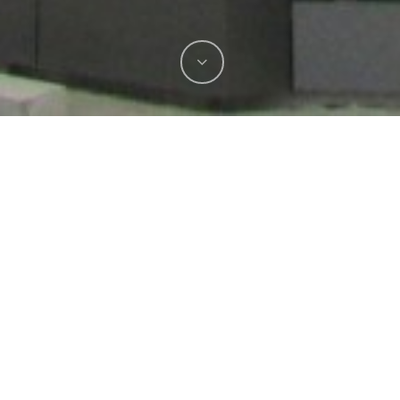
_0182
IMG_0180